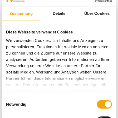
Zustimmung
Details
Über Cookies
Diese Webseite verwendet Cookies
Wir verwenden Cookies, um Inhalte und Anzeigen zu
personalisieren, Funktionen für soziale Medien anbieten
zu können und die Zugriffe auf unsere Website zu
analysieren. Außerdem geben wir Informationen zu Ihrer
Verwendung unserer Website an unsere Partner für
soziale Medien, Werbung und Analysen weiter. Unsere
Partner führen diese Informationen möglicherweise mit
weiteren Daten zusammen, die Sie ihnen bereitgestellt
haben oder die sie im Rahmen Ihrer Nutzung der Dienste
gesammelt haben.
E
Details und Varianten
Notwendig
i
n
w