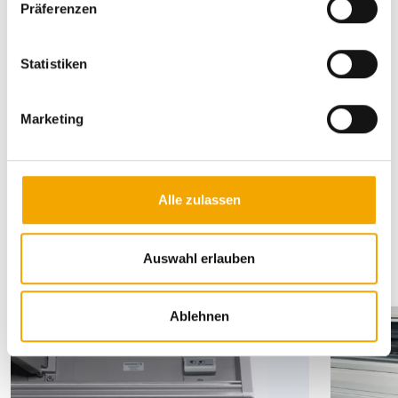
Präferenzen
i
l
l
Statistiken
i
g
Marketing
u
n
g
s
Alle zulassen
a
Ausstattungsextras
u
s
Auswahl erlauben
w
a
Ablehnen
h
l