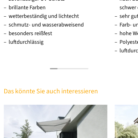
brillante Farben
schwer
wetterbeständig und lichtecht
sehr gu
schmutz- und wasserabweisend
Farb- u
besonders reißfest
hohe We
luftdurchlässig
Polyes
luftdur
Das könnte Sie auch interessieren