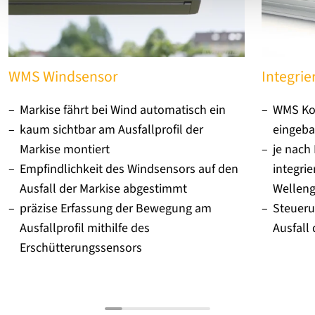
WMS Windsensor
Integrie
Markise fährt bei Wind automatisch ein
WMS Ko
kaum sichtbar am Ausfallprofil der
eingeba
Markise montiert
je nach
Empfindlichkeit des Windsensors auf den
integri
Ausfall der Markise abgestimmt
Wellen
präzise Erfassung der Bewegung am
Steueru
Ausfallprofil mithilfe des
Ausfall
Erschütterungssensors