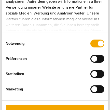
analysieren. Außerdem geben wir Informationen zu Ihrer
Verwendung unserer Website an unsere Partner für
soziale Medien, Werbung und Analysen weiter. Unsere
Partner führen diese Informationen möglicherweise mit
weiteren Daten zusammen, die Sie ihnen bereitgestellt
Basis-Markise
haben oder die sie im Rahmen Ihrer Nutzung der Dienste
gesammelt haben.
E
max. Breite: 3.000 mm
Notwendig
i
max. Höhe: 3.000 mm
n
ideal für denkmalgeschützte Gebäude
w
Präferenzen
als Gruppenanlage bis 7 m
i
l
Produktdetails
l
Statistiken
i
g
Marketing
Vorteile unserer Fenstermarkisen
u
n
g
s