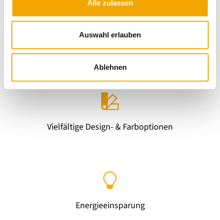
Alle zulassen
a
u
s
Auswahl erlauben
w
Hohe Windstabilität & Langlebigkeit
a
Ablehnen
h
l
Vielfältige Design- & Farboptionen
Energieeinsparung