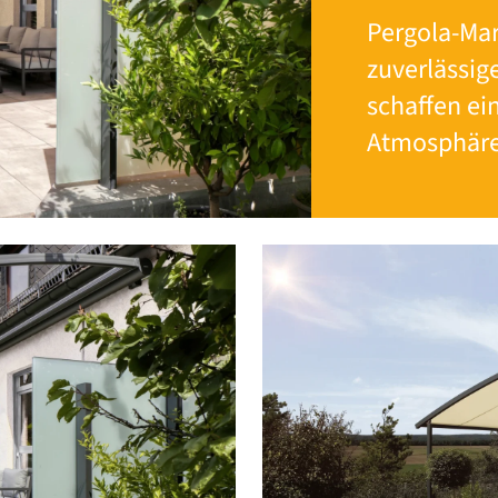
Pergola-Mar
zuverlässi
schaffen ei
Atmosphäre