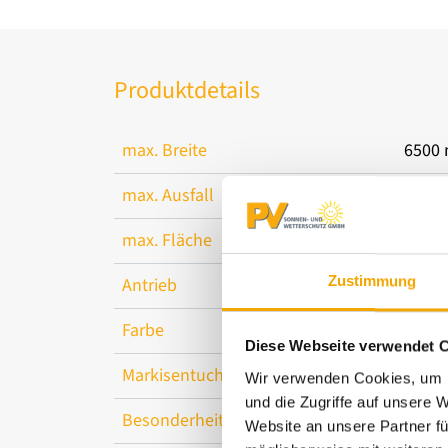
Produktdetails
max. Breite
6500
max. Ausfall
7000
max. Fläche
35 m²
Zustimmung
Antrieb
Moto
Farbe
Pulve
Diese Webseite verwendet 
Markisentuch
Acryl 
Wir verwenden Cookies, um I
und die Zugriffe auf unsere 
Besonderheit
gerad
Website an unsere Partner fü