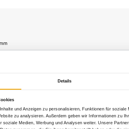
 mm
 mm
Details
r, WMS Funkmotor
rbeschichtet gem. WAREMA Farbwelt
Cookies
All Weather, Acryl Standard, Soltis 92, Starlight Blue, Twilig
nhalte und Anzeigen zu personalisieren, Funktionen für soziale
Website zu analysieren. Außerdem geben wir Informationen zu I
e oder gebogene Führungsschienen
r soziale Medien, Werbung und Analysen weiter. Unsere Partner