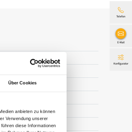
Telefon
E-Mail
Konfigurator
Über Cookies
ht Pearl
 Medien anbieten zu können
hrer Verwendung unserer
 führen diese Informationen