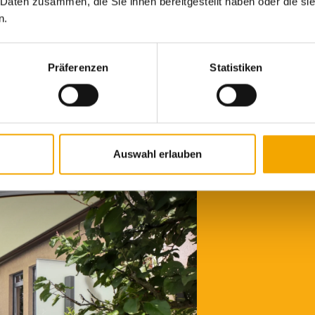
 Daten zusammen, die Sie ihnen bereitgestellt haben oder die s
werungsplatten, Dachsparrenmontage, Deckenmontage, Mo
n.
ung/Geländer, Montage der Pfosten auf Fundament bzw. 
Präferenzen
Statistiken
Auswahl erlauben