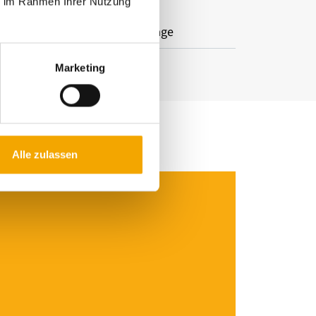
ie im Rahmen Ihrer Nutzung
ntage über Pfostenhalter an
Schraubfundament, Wandmontage
Marketing
Alle zulassen