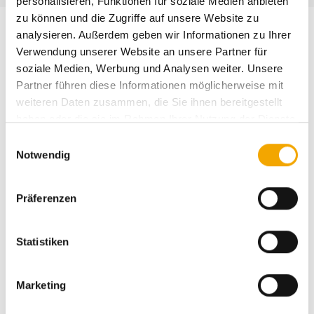
personalisieren, Funktionen für soziale Medien anbieten
zu können und die Zugriffe auf unsere Website zu
analysieren. Außerdem geben wir Informationen zu Ihrer
Verwendung unserer Website an unsere Partner für
soziale Medien, Werbung und Analysen weiter. Unsere
Partner führen diese Informationen möglicherweise mit
weiteren Daten zusammen, die Sie ihnen bereitgestellt
haben oder die sie im Rahmen Ihrer Nutzung der Dienste
gesammelt haben.
E
Notwendig
i
n
w
Präferenzen
i
l
l
Statistiken
Vorhänge schaffen eine gemütliche
i
Atmosphäre, bieten effektiven Sichtschutz
g
Marketing
u
und lassen sich individuell an Ihre
n