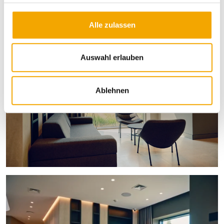
Lichtbedürfnisse anpassen.
g
s
Alle zulassen
a
u
s
Auswahl erlauben
w
a
Ablehnen
h
l