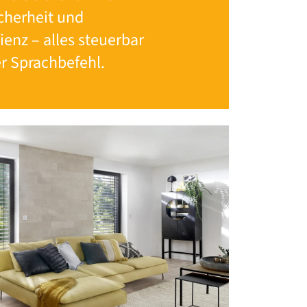
cherheit und
ienz – alles steuerbar
r Sprachbefehl.