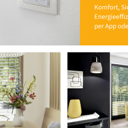
Komfort, Si
Energieeffiz
per App ode