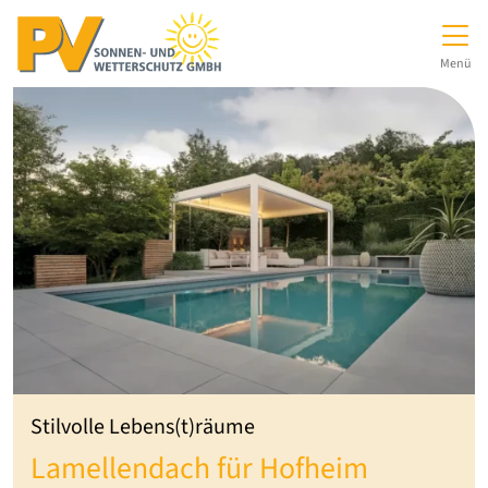
Direkt zur Top-Navigation
Direkt zur Hauptnavigation
Zum Inhalt springen
Direkt zum Footer
Hauptnavigation
Menü
Stilvolle Lebens(t)räume
Lamellendach für Hofheim