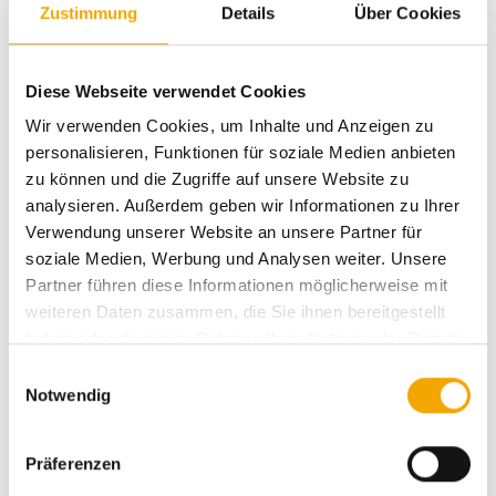
Zustimmung
Details
Über Cookies
Diese Webseite verwendet Cookies
Wir verwenden Cookies, um Inhalte und Anzeigen zu
personalisieren, Funktionen für soziale Medien anbieten
zu können und die Zugriffe auf unsere Website zu
analysieren. Außerdem geben wir Informationen zu Ihrer
Verwendung unserer Website an unsere Partner für
soziale Medien, Werbung und Analysen weiter. Unsere
Partner führen diese Informationen möglicherweise mit
weiteren Daten zusammen, die Sie ihnen bereitgestellt
Lamellendach Lamaxa L60/L70 Line
haben oder die sie im Rahmen Ihrer Nutzung der Dienste
gesammelt haben.
E
max. Breite: 9.000 mm
Notwendig
i
max. Ausfall: 12.000 mm
n
max. Fläche: 54 m²
w
Präferenzen
für die Verschattung von sehr großen Flächen
i