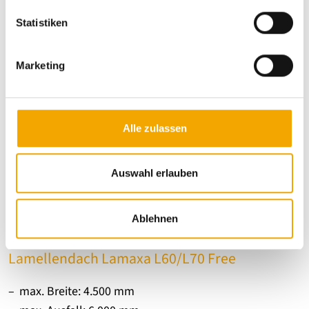
l
Produktdetails
l
Statistiken
i
g
Marketing
u
n
g
s
Alle zulassen
a
u
s
Auswahl erlauben
w
a
Ablehnen
h
l
Lamellendach Lamaxa L60/L70 Free
max. Breite: 4.500 mm