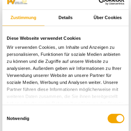
Zustimmung
Details
Über Cookies
Diese Webseite verwendet Cookies
Wir verwenden Cookies, um Inhalte und Anzeigen zu
personalisieren, Funktionen für soziale Medien anbieten
zu können und die Zugriffe auf unsere Website zu
Lamellendach Lamaxa L60/L70 Free
analysieren. Außerdem geben wir Informationen zu Ihrer
Verwendung unserer Website an unsere Partner für
max. Breite: 4.500 mm
soziale Medien, Werbung und Analysen weiter. Unsere
max. Ausfall: 6.000 mm
Partner führen diese Informationen möglicherweise mit
max. Fläche: 27 m²
weiteren Daten zusammen, die Sie ihnen bereitgestellt
architektonisches Gestaltungselement
haben oder die sie im Rahmen Ihrer Nutzung der Dienste
gesammelt haben.
E
Produktdetails
Notwendig
i
n