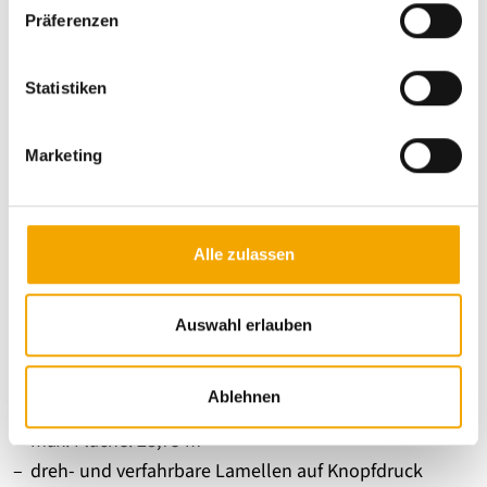
w
Präferenzen
i
l
l
Statistiken
i
g
Marketing
u
n
g
s
Alle zulassen
a
u
Lamellendach Lamaxa L70
s
Auswahl erlauben
w
a
max. Breite: 4.750 mm
Ablehnen
h
max. Ausfall: 6.330 mm
l
max. Fläche: 28,75 m²
dreh- und verfahrbare Lamellen auf Knopfdruck