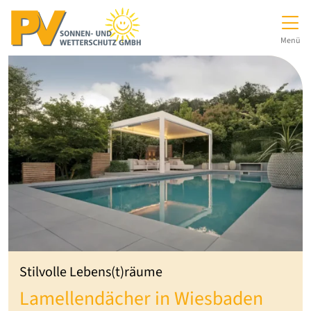
Direkt zur Top-Navigation
Direkt zur Hauptnavigation
Zum Inhalt springen
Direkt zum Footer
Hauptnavigation
Menü
Stilvolle Lebens(t)räume
Lamellendächer in Wiesbaden