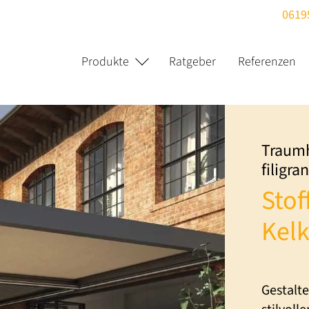
0619
Produkte
Ratgeber
Referenzen
Traumh
filigr
Stof
Kel
Gestalt