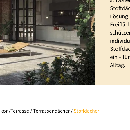
stilvoll
Stoffdä
Lösung
Freifläc
schütze
individ
Stoffdä
ein – f
Alltag.
kon/Terrasse
/
Terrassendächer
/
Stoffdächer