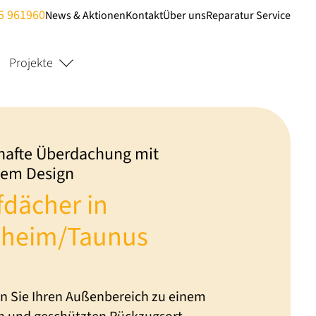
5 961960
News & Aktionen
Kontakt
Über uns
Reparatur Service
Projekte
afte Überdachung mit
anem Design
fdächer in
kheim/Taunus
en Sie Ihren Außenbereich zu einem