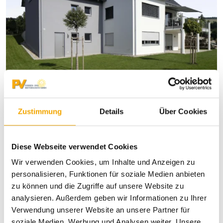
Renovierungs-Rollläden
Zustimmung
Details
Über Cookies
Einsatz in vorhandene Kästen
Verbesserte Wärmedämmung und Dichtheit
Rationeller Rollladenaustausch
Diese Webseite verwendet Cookies
Fenster und Rollladen gemeinsam montierbar
Wir verwenden Cookies, um Inhalte und Anzeigen zu
personalisieren, Funktionen für soziale Medien anbieten
Produktdetails
zu können und die Zugriffe auf unsere Website zu
analysieren. Außerdem geben wir Informationen zu Ihrer
Verwendung unserer Website an unsere Partner für
soziale Medien, Werbung und Analysen weiter. Unsere