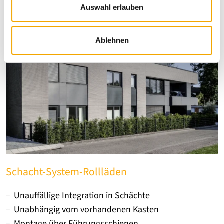
s
Auswahl erlauben
w
a
Ablehnen
h
l
Schacht-System-Rollläden
Unauffällige Integration in Schächte
Unabhängig vom vorhandenen Kasten
Montage über Führungsschienen